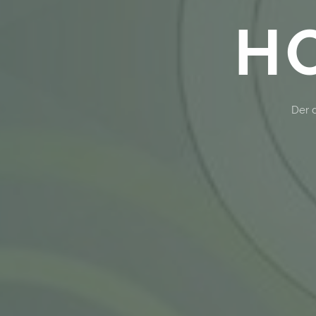
HO
Der d