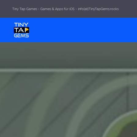
Tiny Tap Games - Games & Apps für iOS - info[at]TinyTapGems.rocks