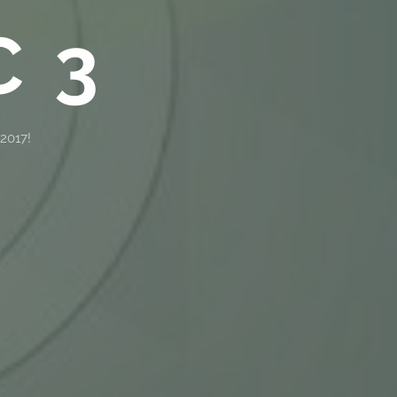
C 3
 2017!